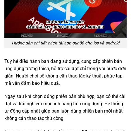
Hướng dẫn chi tiết cách tải app gun88 cho ios và android
Tùy hệ điều hành bạn đang sử dụng, cung cấp phiên bản
ứng dụng tương thích, hỗ trợ cài đặt chỉ trong vài bước đơn
giản. Người chơi sẽ không cần thao tác kỹ thuật phức tạp
mà vẫn đảm bảo hiệu quả.
Ngay sau khi chọn đúng phiên bản phù hợp, bạn có thể cài
đặt và trải nghiệm mọi tính năng trên ứng dụng. Hệ thống
tự động cập nhật giúp bạn luôn dùng phiên bản mới nhất,
không cần thao tác thủ công.