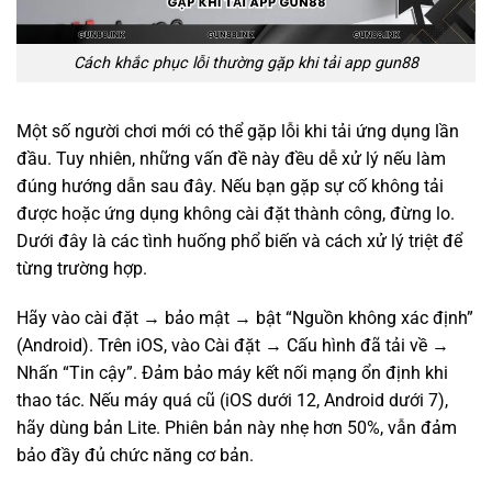
Cách khắc phục lỗi thường gặp khi tải app gun88
Một số người chơi mới có thể gặp lỗi khi tải ứng dụng lần
đầu. Tuy nhiên, những vấn đề này đều dễ xử lý nếu làm
đúng hướng dẫn sau đây. Nếu bạn gặp sự cố không tải
được hoặc ứng dụng không cài đặt thành công, đừng lo.
Dưới đây là các tình huống phổ biến và cách xử lý triệt để
từng trường hợp.
Hãy vào cài đặt → bảo mật → bật “Nguồn không xác định”
(Android). Trên iOS, vào Cài đặt → Cấu hình đã tải về →
Nhấn “Tin cậy”. Đảm bảo máy kết nối mạng ổn định khi
thao tác. Nếu máy quá cũ (iOS dưới 12, Android dưới 7),
hãy dùng bản Lite. Phiên bản này nhẹ hơn 50%, vẫn đảm
bảo đầy đủ chức năng cơ bản.