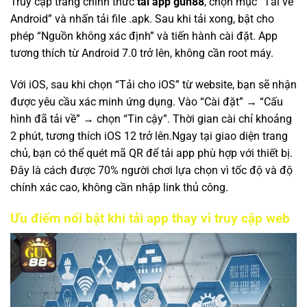
Truy cập trang chính thức
tải app gun88
, chọn mục “Tải về
Android” và nhấn tải file .apk. Sau khi tải xong, bật cho
phép “Nguồn không xác định” và tiến hành cài đặt. App
tương thích từ Android 7.0 trở lên, không cần root máy.
Với iOS, sau khi chọn “Tải cho iOS” từ website, bạn sẽ nhận
được yêu cầu xác minh ứng dụng. Vào “Cài đặt” → “Cấu
hình đã tải về” → chọn “Tin cậy”. Thời gian cài chỉ khoảng
2 phút, tương thích iOS 12 trở lên.Ngay tại giao diện trang
chủ, bạn có thể quét mã QR để tải app phù hợp với thiết bị.
Đây là cách được 70% người chơi lựa chọn vì tốc độ và độ
chính xác cao, không cần nhập link thủ công.
Ưu điểm nổi bật khi tải app thay vì truy cập web