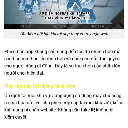
Ưu điểm nổi bật khi tải app thay vì truy cập web
Phiên bản app không chỉ mang đến tốc độ nhanh hơn mà
còn bảo mật hơn, ổn định hơn và nhiều ưu đãi độc quyền
cho người dùng di động. Đây là sự lựa chọn của phần lớn
người chơi hiện đại.
Truy cập siêu tốc không hề bị chặn
Ổn định tại mọi khu vực, ứng dụng sử dụng máy chủ riêng
có mã hóa dữ liệu, cho phép truy cập tại mọi khu vực, kể cả
khi mạng bị chặn website. Không cần fake IP, không bị
kiểm duyệt.