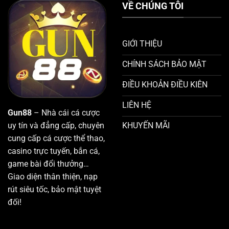
VỀ CHÚNG TÔI
GIỚI THIỆU
CHÍNH SÁCH BẢO MẬT
ĐIỀU KHOẢN ĐIỀU KIÊN
LIÊN HỆ
Gun88
– Nhà cái cá cược
uy tín và đẳng cấp, chuyên
KHUYẾN MÃI
cung cấp cá cược thể thao,
casino trực tuyến, bắn cá,
game bài đổi thưởng…
Giao diện thân thiện, nạp
rút siêu tốc, bảo mật tuyệt
đối!