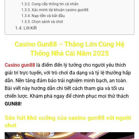
Cung cấp thông tin cá nhân
Xác minh tài khoản casino gun88
Nạp tiền và bắt đầu
Chọn sảnh và chơi
Lời Kết
Casino Gun88 – Thắng Lớn Cùng Hệ
Thống Nhà Cái Năm 2025
Casino gun88
là điểm đến lý tưởng cho người yêu thích
giải trí trực tuyến, với trò chơi đa dạng và tỷ lệ thưởng hấp
dẫn. Nền tảng đảm bảo trải nghiệm minh bạch, an toàn.
Bài viết này hướng dẫn chi tiết cách tham gia và tối ưu
chiến lược. Khám phá ngay để chinh phục mọi thử thách
GUN88
!
Sức hút khó cưỡng của casino gun88 với người
chơi