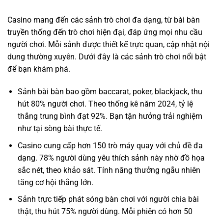
Casino mang đến các sảnh trò chơi đa dạng, từ bài bàn
truyền thống đến trò chơi hiện đại, đáp ứng mọi nhu cầu
người chơi. Mỗi sảnh được thiết kế trực quan, cập nhật nội
dung thường xuyên. Dưới đây là các sảnh trò chơi nổi bật
để bạn khám phá.
Sảnh bài bàn bao gồm baccarat, poker, blackjack, thu
hút 80% người chơi. Theo thống kê năm 2024, tỷ lệ
thắng trung bình đạt 92%. Bạn tận hưởng trải nghiệm
như tại sòng bài thực tế.
Casino cung cấp hơn 150 trò máy quay với chủ đề đa
dạng. 78% người dùng yêu thích sảnh này nhờ đồ họa
sắc nét, theo khảo sát. Tính năng thưởng ngẫu nhiên
tăng cơ hội thắng lớn.
Sảnh trực tiếp phát sóng bàn chơi với người chia bài
thật, thu hút 75% người dùng. Mỗi phiên có hơn 50