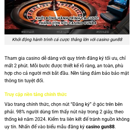
Khởi động hành trình cá cược thắng lớn với casino gun88
Tham gia casino dễ dàng với quy trình đăng ký tối ưu, chỉ
mất 2 phút. Mỗi bước được thiết kế rõ ràng, an toàn, phù
hợp cho cả người mới bắt đầu. Nền tảng đảm bảo bảo mật
thông tin tuyệt đối.
Truy cập nền tảng chính thức
Vào trang chính thức, chọn nút “Đăng ký” ở góc trên bên
phải. 98% người dùng tìm thấy nút này trong 2 giây, theo
thống kê năm 2024. Kiểm tra liên kết để tránh nguồn không
uy tín. Nhấn để vào biểu mẫu đăng ký
casino gun88
.