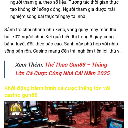
người tham gia, theo số liệu. Tương tác thời gian thực
tạo không khí sống động. Người tham gia được trải
nghiệm sòng bài thực tế ngay tại nhà.
Sảnh trò chơi nhanh như keno, vòng quay may mắn thu
hút 70% người chơi. Kết quả hiển thị trong 8 giây, công
bằng tuyệt đối, theo báo cáo. Sảnh này phù hợp với nhịp
sống bận rộn. Casino mang đến trải nghiệm tiện lợi, thú vị.
Xem Thêm:
Thể Thao Gun88 – Thắng
Lớn Cá Cược Cùng Nhà Cái Năm 2025
Khởi động hành trình cá cược thắng lớn với
casino gun88