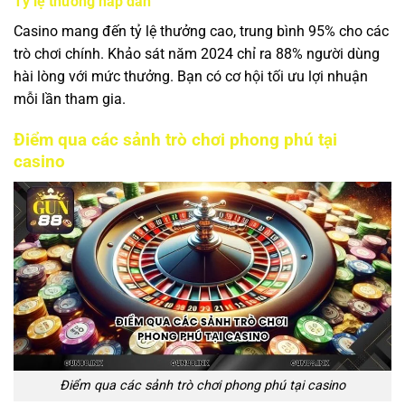
Tỷ lệ thưởng hấp dẫn
Casino mang đến tỷ lệ thưởng cao, trung bình 95% cho các
trò chơi chính. Khảo sát năm 2024 chỉ ra 88% người dùng
hài lòng với mức thưởng. Bạn có cơ hội tối ưu lợi nhuận
mỗi lần tham gia.
Điểm qua các sảnh trò chơi phong phú tại
casino
Điểm qua các sảnh trò chơi phong phú tại casino