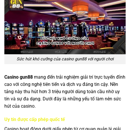
Sức hút khó cưỡng của casino gun88 với người chơi
Casino gun88
mang đến trải nghiệm giải trí trực tuyến đỉnh
cao với công nghệ tiên tiến và dịch vụ đáng tin cậy. Nền
tảng này thu hút hơn 3 triệu người dùng toàn cầu nhờ uy
tín và sự đa dạng. Dưới đây là những yếu tố làm nên sức
hút của casino.
Uy tín được cấp phép quốc tế
Casino hoạt động dưới giấy phép từ cơ quan quản lý giải