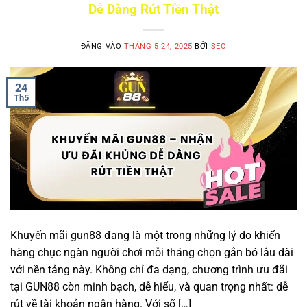
Dễ Dàng Rút Tiền Thật
ĐĂNG VÀO
THÁNG 5 24, 2025
BỞI
SEO
24
Th5
Khuyến mãi gun88 đang là một trong những lý do khiến
hàng chục ngàn người chơi mỗi tháng chọn gắn bó lâu dài
với nền tảng này. Không chỉ đa dạng, chương trình ưu đãi
tại GUN88 còn minh bạch, dễ hiểu, và quan trọng nhất: dễ
rút về tài khoản ngân hàng. Với số […]