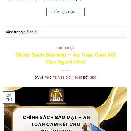
TIẾP TỤC ĐỌC
→
Đăng trong
giới thiệu
GIỚI THIỆU
Chính Sách Bảo Mật – An Toàn Cam Kết
Cho Người Chơi
ĐĂNG VÀO
THÁNG 5 24, 2025
BỞI
SEO
24
Th5