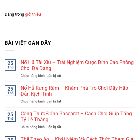
Đăng trong
giới thiệu
BÀI VIẾT GẦN ĐÂY
Nổ Hũ Tài Xỉu – Trải Nghiệm Cược Đỉnh Cao Phòng
25
Th5
Chơi Đa Dạng
Chức năng bình luận bị tắt
ở
Nổ
Hũ
Nổ Hũ Rừng Rậm – Khám Phá Trò Chơi Đầy Hấp
25
Tài
Th5
Dẫn Kịch Tính
Xỉu
Chức năng bình luận bị tắt
ở
–
Nổ
Trải
Hũ
Công Thức Đánh Baccarat – Cách Chơi Giúp Tăng
Nghiệm
25
Rừng
Cược
Th5
Tỷ Lệ Thắng
Rậm
Đỉnh
Chức năng bình luận bị tắt
ở
–
Cao
Công
Khám
Phòng
Thức
Thể Thao Ảo – Khái Niệm Và Cách Thức Tham Gia
Phá
Chơi