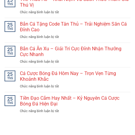
25
Đánh
Trò
Th5
Thú Vị
Đa
Baccarat
Chơi
Dạng
Chức năng bình luận bị tắt
ở
–
Đầy
Thể
Cách
Hấp
Thao
Bắn Cá Tặng Code Tân Thủ – Trải Nghiệm Săn Cá
Chơi
25
Dẫn
Ảo
Giúp
Th5
Đỉnh Cao
Kịch
–
Tăng
Tính
Chức năng bình luận bị tắt
ở
Khái
Tỷ
Bắn
Niệm
Lệ
Cá
Bắn Cá Ăn Xu – Giải Trí Cực Đỉnh Nhận Thưởng
Và
25
Thắng
Tặng
Cách
Th5
Cực Nhanh
Code
Thức
Chức năng bình luận bị tắt
ở
Tân
Tham
Bắn
Thủ
Gia
Cá
Cá Cược Bóng Đá Hôm Nay – Trọn Vẹn Từng
–
25
Thú
Ăn
Trải
Th5
Khoảnh Khắc
Vị
Xu
Nghiệm
Chức năng bình luận bị tắt
ở
–
Săn
Cá
Giải
Cá
Cược
Tiền Đạo Cắm Hay Nhất – Kỷ Nguyên Cá Cược
Trí
25
Đỉnh
Bóng
Cực
Th5
Bóng Đá Hiện Đại
Cao
Đá
Đỉnh
Chức năng bình luận bị tắt
ở
Hôm
Nhận
Tiền
Nay
Thưởng
Đạo
–
Cực
Cắm
Trọn
Nhanh
Hay
Vẹn