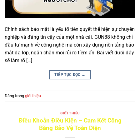
Chính sách bảo mật là yếu tố tiên quyết thể hiện sự chuyên
nghiệp và đáng tin cậy của một nhà cái. GUN88 không chỉ
đầu tư mạnh về công nghệ mà còn xây dựng nền tảng bảo
mật đa lớp, ngăn chặn mọi rủi ro tiềm ẩn. Bài viết dưới đây
sẽ làm rõ […]
TIẾP TỤC ĐỌC
→
Đăng trong
giới thiệu
GIỚI THIỆU
Điều Khoản Điều Kiện – Cam Kết Công
Bằng Bảo Vệ Toàn Diện